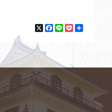
X
F
Li
P
共
a
n
o
有
c
e
ck
e
et
b
o
o
k