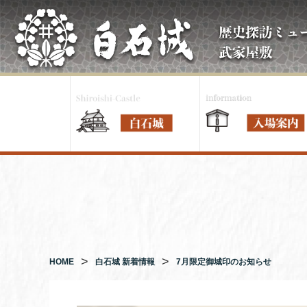
コ
ン
テ
ン
ツ
へ
ス
キ
ッ
プ
HOME
白石城 新着情報
7月限定御城印のお知らせ