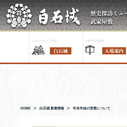
コ
ン
テ
ン
ツ
へ
ス
キ
ッ
プ
HOME
白石城 新着情報
年末年始の営業について