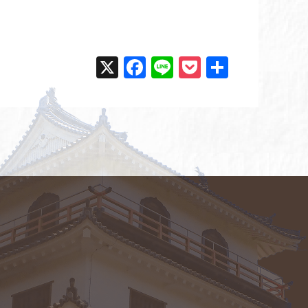
X
F
Li
P
共
a
n
o
有
c
e
ck
e
et
b
o
o
k