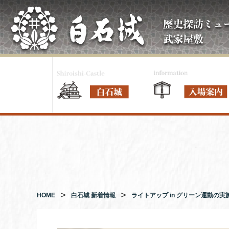
コ
ン
テ
ン
ツ
へ
ス
キ
ッ
プ
HOME
白石城 新着情報
ライトアップ in グリーン運動の実