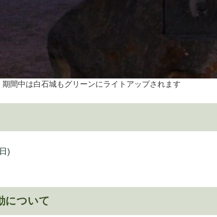
て、期間中は白石城もグリーンにライトアップされます
日)
運動について