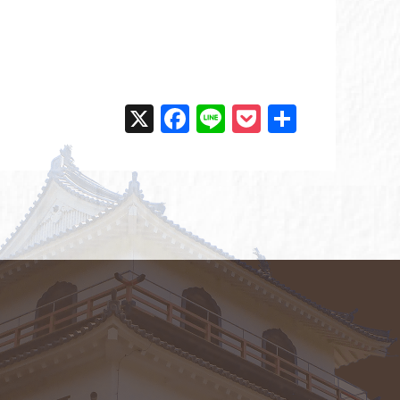
X
F
Li
P
共
a
n
o
有
c
e
ck
e
et
b
o
o
k