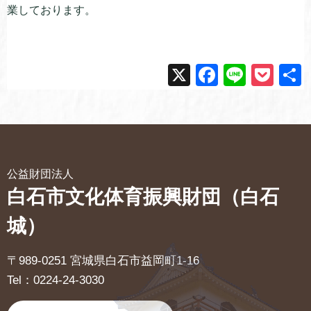
業しております。
X
F
Li
P
a
n
o
c
e
ck
e
et
b
公益財団法人
o
白石市文化体育振興財団（白石
o
城）
k
〒989-0251 宮城県白石市益岡町1-16
Tel：0224-24-3030