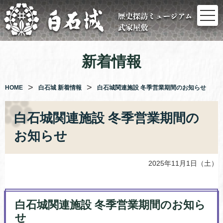
コ
ン
テ
ン
ツ
新着情報
へ
ス
キ
HOME
白石城 新着情報
白石城関連施設 冬季営業期間のお知らせ
ッ
プ
白石城関連施設 冬季営業期間の
お知らせ
2025年11月1日（土）
白石城関連施設 冬季営業期間のお知ら
せ