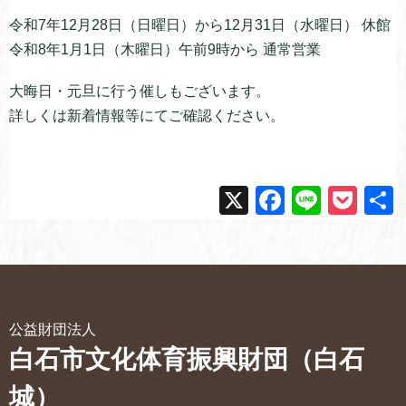
令和7年12月28日（日曜日）から12月31日（水曜日） 休館
令和8年1月1日（木曜日）午前9時から 通常営業
大晦日・元旦に行う催しもございます。
詳しくは新着情報等にてご確認ください。
X
F
Li
P
a
n
o
c
e
ck
e
et
b
公益財団法人
o
白石市文化体育振興財団（白石
o
城）
k