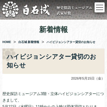
コ
ン
テ
ン
ツ
新着情報
へ
ス
キ
HOME
白石城 新着情報
ハイビジョンシアター貸切のお知らせ
ッ
プ
ハイビジョンシアター貸切のお
知らせ
2026年5月15日（金）
歴史探訪ミュージアム3階・立体ハイビジョンシアターにつ
きまして、
5月27日（水曜日）11時からの上映は団体貸切となりま