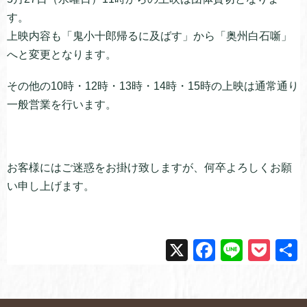
す。
上映内容も「鬼小十郎帰るに及ばす」から「奥州白石噺」
へと変更となります。
その他の10時・12時・13時・14時・15時の上映は通常通り
一般営業を行います。
お客様にはご迷惑をお掛け致しますが、何卒よろしくお願
い申し上げます。
X
F
Li
P
a
n
o
c
e
ck