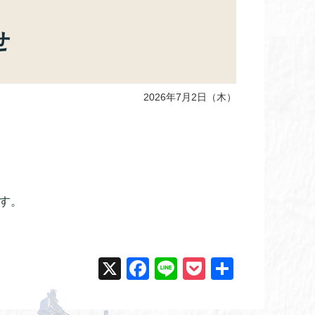
せ
2026年7月2日（木）
す。
X
F
Li
P
共
a
n
o
有
c
e
ck