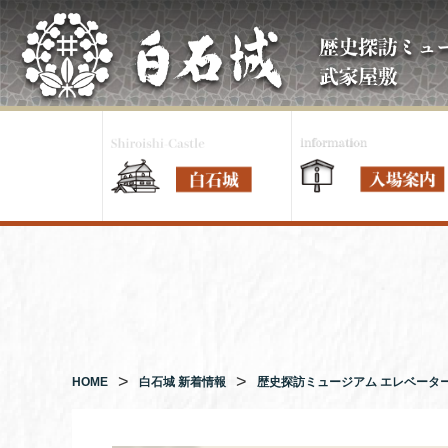
コ
ン
テ
ン
ツ
へ
ス
キ
ッ
プ
HOME
白石城 新着情報
歴史探訪ミュージアム エレベータ