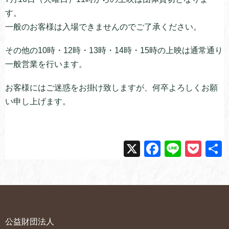
す。
一般のお客様は入場できませんのでご了承ください。
その他の10時・12時・13時・14時・15時の上映は通常通り
一般営業を行います。
お客様にはご迷惑をお掛け致しますが、何卒よろしくお願
い申し上げます。
X
F
Li
P
a
n
o
c
e
ck
e
et
b
公益財団法人