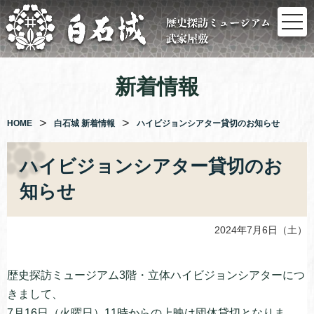
コ
ン
テ
ン
ツ
新着情報
へ
ス
キ
HOME
白石城 新着情報
ハイビジョンシアター貸切のお知らせ
ッ
プ
ハイビジョンシアター貸切のお
知らせ
2024年7月6日（土）
歴史探訪ミュージアム3階・立体ハイビジョンシアターにつ
きまして、
7月16日（火曜日）11時からの上映は団体貸切となりま