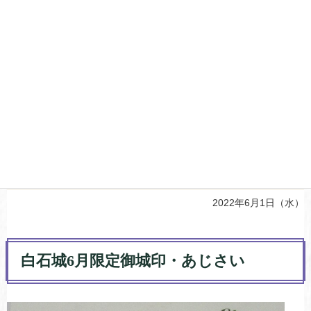
コ
ン
テ
ン
ツ
新着情報
へ
ス
キ
HOME
白石城 新着情報
6月限定御城印のお知らせ
ッ
プ
6月限定御城印のお知らせ
2022年6月1日（水）
白石城6月限定御城印・あじさい