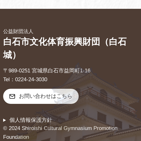
c
e
ck
e
et
b
公益財団法人
o
白石市文化体育振興財団（白石
o
城）
k
〒989-0251 宮城県白石市益岡町1-16
Tel：0224-24-3030
お問い合わせはこちら
個人情報保護方針
© 2024 Shiroishi Cultural Gymnasium Promotion
Foundation