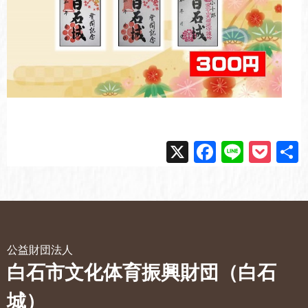
X
F
Li
P
a
n
o
c
e
ck
e
et
b
公益財団法人
o
白石市文化体育振興財団（白石
o
城）
k