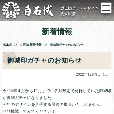
コ
ン
テ
ン
ツ
新着情報
へ
ス
キ
HOME
白石城 新着情報
御城印ガチャのお知らせ
ッ
プ
御城印ガチャのお知らせ
2022年12月3日（土）
令和4年４月から11月までに各月限定で発行していた御城印
が復刻ガチャになりました。
今年のデザインを入手する最後の機会かもしれません。
ぜひ挑戦してみてください！