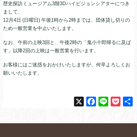
歴史探訪ミュージアム3階3Dハイビジョンシアターにつき
まして、
12月4日 (日曜日) 午後1時から2時までは、団体貸し切りの
ため一般営業を中止いたします。
なお、午前の上映3回と、午後2時の「鬼小十郎帰るに及ば
す」以降2回の上映は一般営業を行います。
お客様にはご迷惑をおかけいたしますが、何卒よろしくお
願いいたします。
X
F
Li
P
a
n
o
c
e
ck
e
et