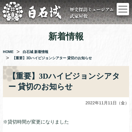
コ
ン
テ
ン
ツ
新着情報
へ
ス
キ
HOME
白石城 新着情報
【重要】3Dハイビジョンシアター 貸切のお知らせ
ッ
プ
【重要】3Dハイビジョンシアタ
ー 貸切のお知らせ
2022年11月11日（金）
※貸切時間が変更になりました