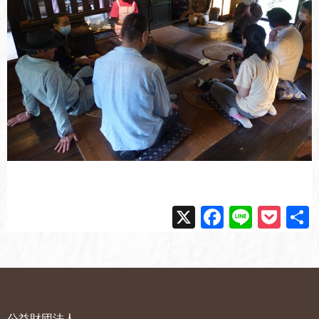
X
F
Li
P
a
n
o
c
e
ck
e
et
b
公益財団法人