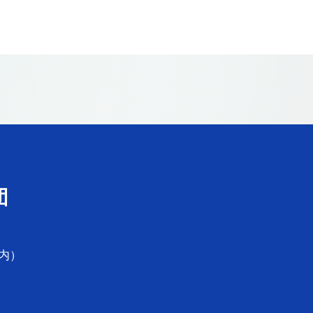
団
ブ内）