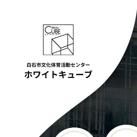
コ
ン
テ
ン
ツ
へ
ス
キ
ッ
プ