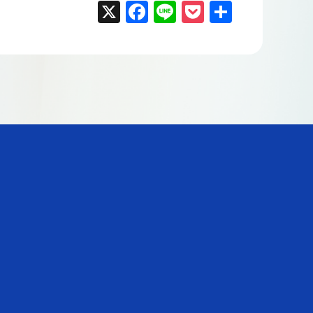
X
F
Li
P
共
a
n
o
有
c
e
ck
e
et
b
o
o
k