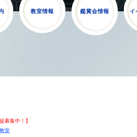
内
教室情報
鑑賞会情報
イ
徒募集中！】
教室