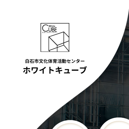
コ
ン
テ
ン
ツ
へ
ス
キ
ッ
プ