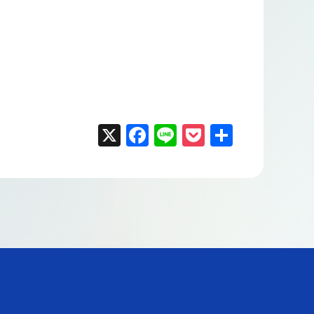
X
F
Li
P
共
a
n
o
有
c
e
ck
e
et
b
o
o
k