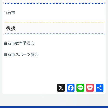
白石市
後援
白石市教育委員会
白石市スポーツ協会
X
F
Li
P
a
n
o
c
e
ck