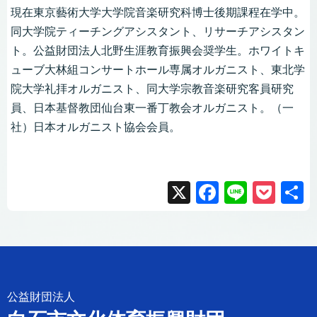
現在東京藝術大学大学院音楽研究科博士後期課程在学中。
同大学院ティーチングアシスタント、リサーチアシスタン
ト。公益財団法人北野生涯教育振興会奨学生。ホワイトキ
ューブ大林組コンサートホール専属オルガニスト、東北学
院大学礼拝オルガニスト、同大学宗教音楽研究客員研究
員、日本基督教団仙台東一番丁教会オルガニスト。（一
社）日本オルガニスト協会会員。
X
F
Li
P
a
n
o
c
e
ck
e
et
b
公益財団法人
o