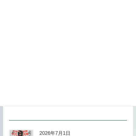
e
et
2026年8月1日
b
8月限定御城印のお知らせ
o
o
X
F
Li
P
共
k
a
n
o
有
c
e
ck
e
et
2026年7月2日
b
歴史探訪ミュージアム エレベーター修繕のお知らせ
o
o
X
F
Li
P
共
k
a
n
o
有
c
e
ck
e
et
2026年7月1日