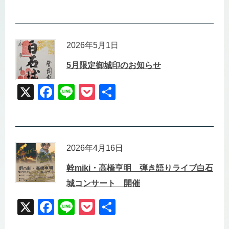
k
a
n
o
有
c
e
ck
e
et
2026年5月1日
b
5月限定御城印のお知らせ
o
o
X
F
Li
P
共
k
a
n
o
有
c
e
ck
e
et
2026年4月16日
b
幹miki・高橋亨明 弾き語りライブ白石
o
城コンサート 開催
o
k
X
F
Li
P
共
a
n
o
有