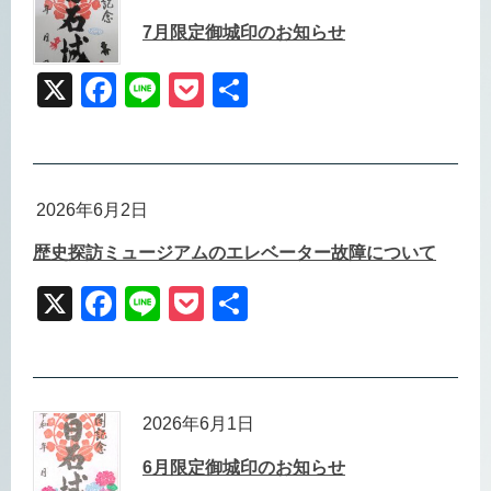
b
7月限定御城印のお知らせ
o
o
X
F
Li
P
共
k
a
n
o
有
c
e
ck
e
et
2026年6月2日
b
歴史探訪ミュージアムのエレベーター故障について
o
o
X
F
Li
P
共
k
a
n
o
有
c
e
ck
e
et
2026年6月1日
b
6月限定御城印のお知らせ
o