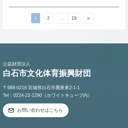
c
e
ck
e
et
2
19
»
1
…
固
固
固
投
b
定
定
定
稿
o
ナ
ペ
ペ
ペ
ビ
ー
ー
ー
o
ゲ
ジ
ジ
ジ
k
ー
シ
ョ
公益財団法人
ン
白石市文化体育振興財団
〒989-0218 宮城県白石市鷹巣東2-1-1
Tel：0224-22-1290（ホワイトキューブ内）
お問い合わせはこちら