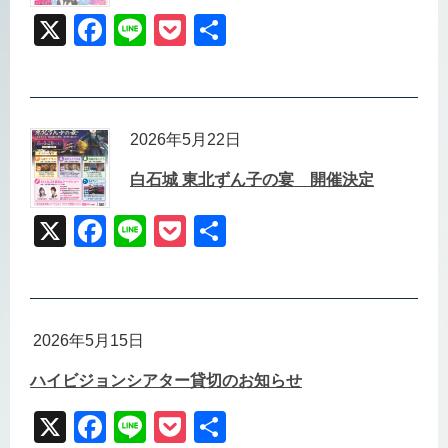
o
X
F
Li
P
共
k
a
n
o
有
c
e
ck
e
et
2026年5月22日
b
白石城 東北ずん子の宴 開催決定
o
o
X
F
Li
P
共
k
a
n
o
有
c
e
ck
e
et
2026年5月15日
b
ハイビジョンシアター貸切のお知らせ
o
o
X
F
Li
P
共