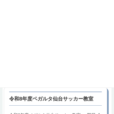
売期間終了 7月5日（日）で横綱・大関土産券
の販売が終了となりました。 その他プレイガイ
ド […]
2026.07.06
令和8年度ベガルタ仙台サッカー教室