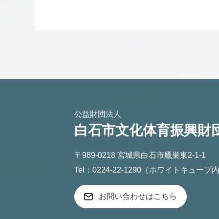
o
k
公益財団法人
白石市文化体育振興財
〒989-0218 宮城県白石市鷹巣東2-1-1
Tel：0224-22-1290（ホワイトキューブ
お問い合わせはこちら